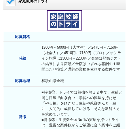
家庭教師のトライ
応募資格
1980円～5000円（大学生）／2475円～7150円
（社会人）／4510円～7150円（プロ）／オンラ
時給
イン指導は1300円～2200円／金額は登録テスト
の結果により変動／金額はいずれも報酬の１時
間当たり換算／講師の業務を依頼する案件です
応募地域
和歌山県全域
■特徴①：トライでは勉強を教える中で、生徒と
同じ目線で向き合い、学習への興味を持たせ
「やる気」をひきだし生徒や親御さんと一緒
に、人間的に成長していける、そんな教師の方
を求めています。
特徴
■特徴②：生徒数全国No.1の実績を持つトライ
は、豊富な案件数からご希望に合う案件をご紹