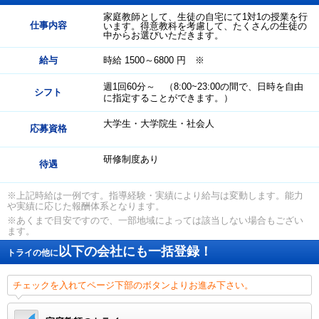
家庭教師として、生徒の自宅にて1対1の授業を行
仕事内容
います。得意教科を考慮して、たくさんの生徒の
中からお選びいただきます。
給与
時給 1500～6800 円 ※
週1回60分～ （8:00~23:00の間で、日時を自由
シフト
に指定することができます。）
大学生・大学院生・社会人
応募資格
研修制度あり
待遇
※上記時給は一例です。指導経験・実績により給与は変動します。能力
や実績に応じた報酬体系となります。
※あくまで目安ですので、一部地域によっては該当しない場合もござい
ます。
以下の会社にも一括登録！
トライの他に
チェックを入れてページ下部のボタンよりお進み下さい。