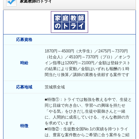
家庭教師のトライ
応募資格
1870円～4500円（大学生）／2475円～7370円
（社会人）／4510円～7370円（プロ）／オンラ
時給
イン指導は1200円～2100円／金額は登録テスト
の結果により変動／金額はいずれも報酬の１時
間当たり換算／講師の業務を依頼する案件です
応募地域
茨城県全域
■特徴①：トライでは勉強を教える中で、生徒と
同じ目線で向き合い、学習への興味を持たせ
「やる気」をひきだし生徒や親御さんと一緒
に、人間的に成長していける、そんな教師の方
を求めています。
特徴
■特徴②：生徒数全国No.1の実績を持つトライ
は、豊富な案件数からご希望に合う案件をご紹