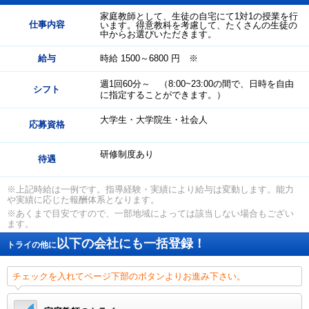
家庭教師として、生徒の自宅にて1対1の授業を行
仕事内容
います。得意教科を考慮して、たくさんの生徒の
中からお選びいただきます。
給与
時給 1500～6800 円 ※
週1回60分～ （8:00~23:00の間で、日時を自由
シフト
に指定することができます。）
大学生・大学院生・社会人
応募資格
研修制度あり
待遇
※上記時給は一例です。指導経験・実績により給与は変動します。能力
や実績に応じた報酬体系となります。
※あくまで目安ですので、一部地域によっては該当しない場合もござい
ます。
以下の会社にも一括登録！
トライの他に
チェックを入れてページ下部のボタンよりお進み下さい。