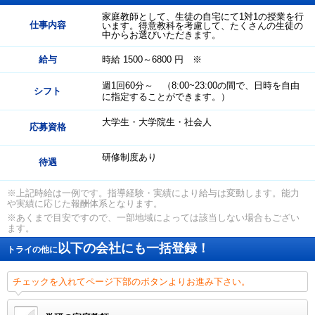
家庭教師として、生徒の自宅にて1対1の授業を行
仕事内容
います。得意教科を考慮して、たくさんの生徒の
中からお選びいただきます。
給与
時給 1500～6800 円 ※
週1回60分～ （8:00~23:00の間で、日時を自由
シフト
に指定することができます。）
大学生・大学院生・社会人
応募資格
研修制度あり
待遇
※上記時給は一例です。指導経験・実績により給与は変動します。能力
や実績に応じた報酬体系となります。
※あくまで目安ですので、一部地域によっては該当しない場合もござい
ます。
以下の会社にも一括登録！
トライの他に
チェックを入れてページ下部のボタンよりお進み下さい。