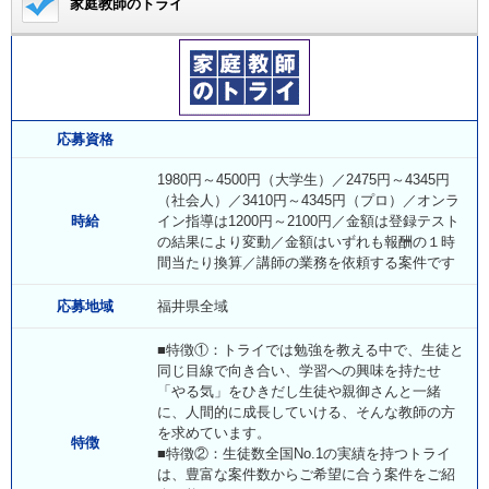
家庭教師のトライ
応募資格
1980円～4500円（大学生）／2475円～4345円
（社会人）／3410円～4345円（プロ）／オンラ
時給
イン指導は1200円～2100円／金額は登録テスト
の結果により変動／金額はいずれも報酬の１時
間当たり換算／講師の業務を依頼する案件です
応募地域
福井県全域
■特徴①：トライでは勉強を教える中で、生徒と
同じ目線で向き合い、学習への興味を持たせ
「やる気」をひきだし生徒や親御さんと一緒
に、人間的に成長していける、そんな教師の方
を求めています。
特徴
■特徴②：生徒数全国No.1の実績を持つトライ
は、豊富な案件数からご希望に合う案件をご紹