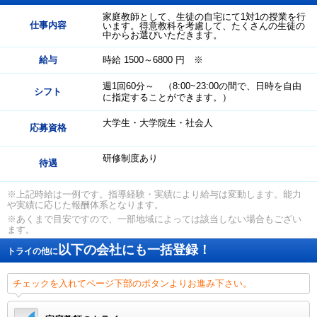
家庭教師として、生徒の自宅にて1対1の授業を行
仕事内容
います。得意教科を考慮して、たくさんの生徒の
中からお選びいただきます。
給与
時給 1500～6800 円 ※
週1回60分～ （8:00~23:00の間で、日時を自由
シフト
に指定することができます。）
大学生・大学院生・社会人
応募資格
研修制度あり
待遇
※上記時給は一例です。指導経験・実績により給与は変動します。能力
や実績に応じた報酬体系となります。
※あくまで目安ですので、一部地域によっては該当しない場合もござい
ます。
以下の会社にも一括登録！
トライの他に
チェックを入れてページ下部のボタンよりお進み下さい。