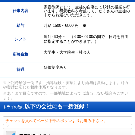
家庭教師として、生徒の自宅にて1対1の授業を行
仕事内容
います。得意教科を考慮して、たくさんの生徒の
中からお選びいただきます。
給与
時給 1500～6800 円 ※
週1回60分～ （8:00~23:00の間で、日時を自由
シフト
に指定することができます。）
大学生・大学院生・社会人
応募資格
研修制度あり
待遇
※上記時給は一例です。指導経験・実績により給与は変動します。能力
や実績に応じた報酬体系となります。
※あくまで目安ですので、一部地域によっては該当しない場合もござい
ます。
以下の会社にも一括登録！
トライの他に
チェックを入れてページ下部のボタンよりお進み下さい。