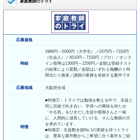
家庭教師のトライ
応募資格
1980円～5000円（大学生）／2475円～7150円
（社会人）／4510円～7150円（プロ）／オンラ
時給
イン指導は1300円～2200円／金額は登録テスト
の結果により変動／金額はいずれも報酬の１時
間当たり換算／講師の業務を依頼する案件です
応募地域
大阪府全域
■特徴①：トライでは勉強を教える中で、生徒と
同じ目線で向き合い、学習への興味を持たせ
「やる気」をひきだし生徒や親御さんと一緒
に、人間的に成長していける、そんな教師の方
を求めています。
特徴
■特徴②：生徒数全国No.1の実績を持つトライ
は、豊富な案件数からご希望に合う案件をご紹