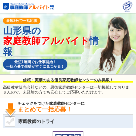
最短2分で一括応募
山形県の
家庭教師アルバイト
情
報
最短1週間でお仕事開始！
一括応募で生徒がすぐに見つかる！
信頼・実績のある優良家庭教師センターのみ掲載！
高級教材販売会社などの、悪徳家庭教師センターは一切掲載しておりま
せんので、未経験の方でも安心してご応募いただけます。
チェックをつけた家庭教師センターに
まとめて一括応募！
家庭教師のトライ