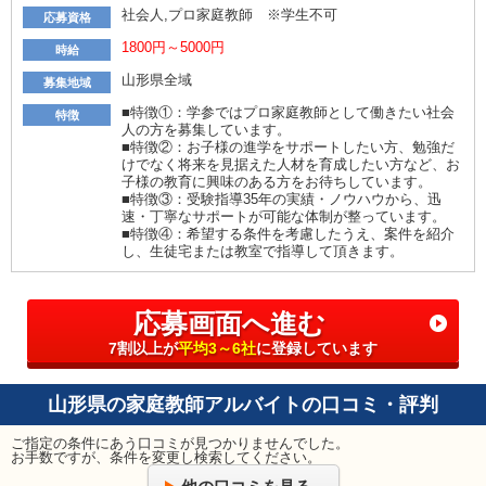
社会人,プロ家庭教師 ※学生不可
応募資格
1800円～5000円
時給
山形県全域
募集地域
■特徴①：学参ではプロ家庭教師として働きたい社会
特徴
人の方を募集しています。
■特徴②：お子様の進学をサポートしたい方、勉強だ
けでなく将来を見据えた人材を育成したい方など、お
子様の教育に興味のある方をお待ちしています。
■特徴③：受験指導35年の実績・ノウハウから、迅
速・丁寧なサポートが可能な体制が整っています。
■特徴④：希望する条件を考慮したうえ、案件を紹介
し、生徒宅または教室で指導して頂きます。
応募画面へ進む
7割以上が
平均3～6社
に登録しています
山形県の家庭教師アルバイトの口コミ・評判
ご指定の条件にあう口コミが見つかりませんでした。
お手数ですが、条件を変更し検索してください。