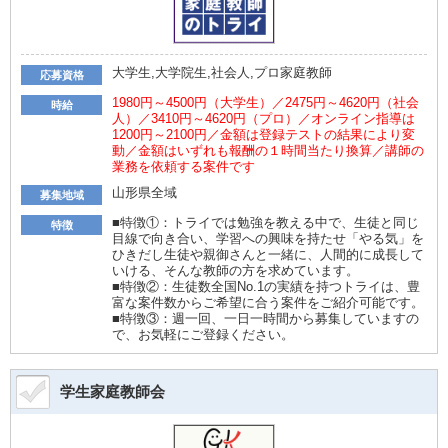
大学生,大学院生,社会人,プロ家庭教師
応募資格
1980円～4500円（大学生）／2475円～4620円（社会
時給
人）／3410円～4620円（プロ）／オンライン指導は
1200円～2100円／金額は登録テストの結果により変
動／金額はいずれも報酬の１時間当たり換算／講師の
業務を依頼する案件です
山形県全域
募集地域
■特徴①：トライでは勉強を教える中で、生徒と同じ
特徴
目線で向き合い、学習への興味を持たせ「やる気」を
ひきだし生徒や親御さんと一緒に、人間的に成長して
いける、そんな教師の方を求めています。
■特徴②：生徒数全国No.1の実績を持つトライは、豊
富な案件数からご希望に合う案件をご紹介可能です。
■特徴③：週一回、一日一時間から募集していますの
で、お気軽にご登録ください。
学生家庭教師会