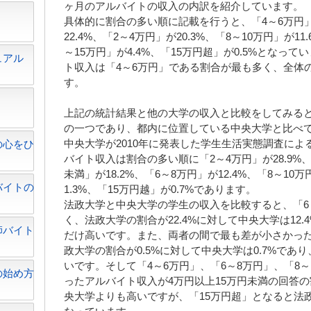
ヶ月のアルバイトの収入の内訳を紹介しています。
具体的に割合の多い順に記載を行うと、「4～6万円」が
22.4%、「2～4万円」が20.3%、「8～10万円」が11
～15万円」が4.4%、「15万円超」が0.5%となっ
ュアル
ト収入は「4～6万円」である割合が最も多く、全体の
す。
？
上記の統計結果と他の大学の収入と比較をしてみると
の一つであり、都内に位置している中央大学と比べ
中央大学が2010年に発表した学生生活実態調査に
の心をひ
バイト収入は割合の多い順に「2～4万円」が28.9%、「
未満」が18.2%、「6～8万円」が12.4%、「8～10万
バイトの
1.3%、「15万円越」が0.7%であります。
法政大学と中央大学の学生の収入を比較すると、「6
く、法政大学の割合が22.4%に対して中央大学は12.
師バイト
だけ高いです。また、両者の間で最も差が小さかった
政大学の割合が0.5%に対して中央大学は0.7%であり
いです。そして「4～6万円」、「6～8万円」、「8～
の始め方
ったアルバイト収入が4万円以上15万円未満の回答
央大学よりも高いですが、「15万円超」となると法