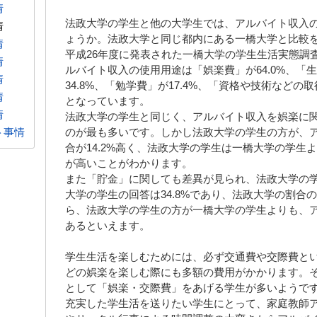
情
法政大学の学生と他の大学生では、アルバイト収入
情
ょうか。法政大学と同じ都内にある一橋大学と比較
情
平成26年度に発表された一橋大学の学生生活実態調
情
ルバイト収入の使用用途は「娯楽費」が64.0%、「生
情
34.8%、「勉学費」が17.4%、「資格や技術などの取
情
となっています。
情
法政大学の学生と同じく、アルバイト収入を娯楽に
ト事情
のが最も多いです。しかし法政大学の学生の方が、
合が14.2%高く、法政大学の学生は一橋大学の学生
が高いことがわかります。
また「貯金」に関しても差異が見られ、法政大学の学生
大学の学生の回答は34.8%であり、法政大学の割合の
ら、法政大学の学生の方が一橋大学の学生よりも、
あるといえます。
学生生活を楽しむためには、必ず交通費や交際費と
どの娯楽を楽しむ際にも多額の費用がかかります。
として「娯楽・交際費」をあげる学生が多いようで
充実した学生活を送りたい学生にとって、家庭教師