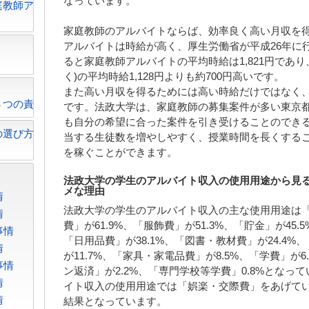
なっています。
庭教師ア
家庭教師のアルバイトならば、効率良く高い月収を
アルバイトは時給が高く、厚生労働省が平成26年に
ると家庭教師アルバイトの平均時給は1,821円であ
く)の平均時給1,128円よりも約700円高いです。
また高い月収を得るためには高い時給だけではなく
３つの責
です。法政大学は、家庭教師の募集案件が多い東京
も自分の希望に合った案件を引き受けることのでき
の選び方
当する生徒数を増やしやすく、授業時間を長くする
を稼ぐことができます。
法政大学の学生のアルバイト収入の使用用途から見
メな理由
情
法政大学の学生のアルバイト収入の主な使用用途は「娯
情
費」が61.9%、「服飾費」が51.3%、「貯金」が45.
事情
「日用品費」が38.1%、「図書・教材費」が24.4%
情
が11.7%、「家具・家電品費」が8.5%、「学費」が6
事情
ン返済」が2.2%、「専門学校等学費」0.8%とな
情
イト収入の使用用途では「娯楽・交際費」をあげて
情
結果となっています。