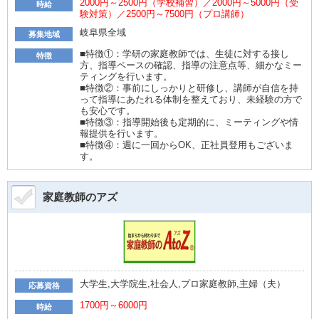
2000円～2500円（学校補習）／2000円～5000円（受
時給
験対策）／2500円～7500円（プロ講師）
岐阜県全域
募集地域
■特徴①：学研の家庭教師では、生徒に対する接し
特徴
方、指導ペースの確認、指導の注意点等、細かなミー
ティングを行います。
■特徴②：事前にしっかりと研修し、講師が自信を持
って指導にあたれる体制を整えており、未経験の方で
も安心です。
■特徴③：指導開始後も定期的に、ミーティングや情
報提供を行います。
■特徴④：週に一回からOK、正社員登用もございま
す。
家庭教師のアズ
大学生,大学院生,社会人,プロ家庭教師,主婦（夫）
応募資格
1700円～6000円
時給