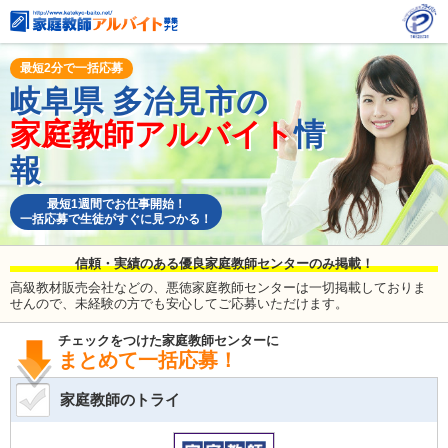
最短2分で一括応募
岐阜県
多治見市の
家庭教師アルバイト
情
報
最短1週間でお仕事開始！
一括応募で生徒がすぐに見つかる！
信頼・実績のある優良家庭教師センターのみ掲載！
高級教材販売会社などの、悪徳家庭教師センターは一切掲載しておりま
せんので、未経験の方でも安心してご応募いただけます。
チェックをつけた家庭教師センターに
まとめて一括応募！
家庭教師のトライ