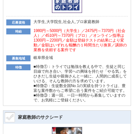
大学生,大学院生,社会人,プロ家庭教師
応募資格
1980円～5000円（大学生）／2475円～7370円（社会
時給
人）／4510円～7370円（プロ）／オンライン指導は
1300円～2200円／金額は登録テストの結果により変
動／金額はいずれも報酬の１時間当たり換算／講師の
業務を依頼する案件です
岐阜県全域
募集地域
■特徴①：トライでは勉強を教える中で、生徒と同じ
特徴
目線で向き合い、学習への興味を持たせ「やる気」を
ひきだし生徒や親御さんと一緒に、人間的に成長して
いける、そんな教師の方を求めています。
■特徴②：生徒数全国No.1の実績を持つトライは、豊
富な案件数からご希望に合う案件をご紹介可能です。
■特徴③：週一回、一日一時間から募集していますの
で、お気軽にご登録ください。
家庭教師のサクシード