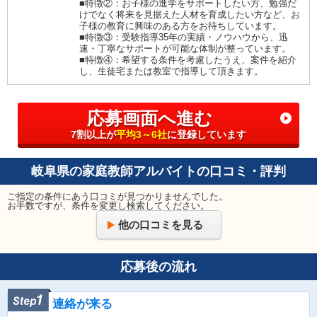
■特徴②：お子様の進学をサポートしたい方、勉強だ
けでなく将来を見据えた人材を育成したい方など、お
子様の教育に興味のある方をお待ちしています。
■特徴③：受験指導35年の実績・ノウハウから、迅
速・丁寧なサポートが可能な体制が整っています。
■特徴④：希望する条件を考慮したうえ、案件を紹介
し、生徒宅または教室で指導して頂きます。
応募画面へ進む
7割以上が
平均3～6社
に登録しています
岐阜県の家庭教師アルバイトの口コミ・評判
ご指定の条件にあう口コミが見つかりませんでした。
お手数ですが、条件を変更し検索してください。
他の口コミを見る
応募後の流れ
連絡が来る