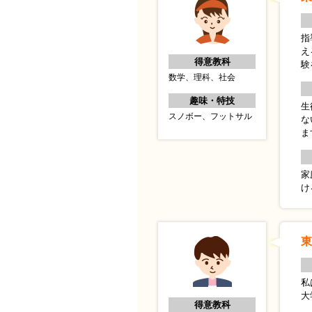
指
え
得意教科
験
数学、理科、社会
趣味・特技
生
スノボー、フットサル
な
ま
家
け
東
私
大
得意教科