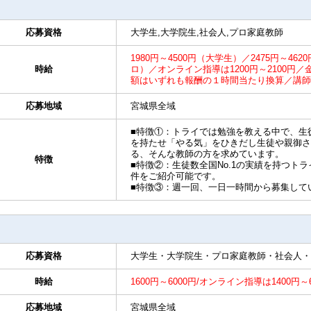
応募資格
大学生,大学院生,社会人,プロ家庭教師
1980円～4500円（大学生）／2475円～462
時給
ロ）／オンライン指導は1200円～2100
額はいずれも報酬の１時間当たり換算／講師
応募地域
宮城県全域
■特徴①：トライでは勉強を教える中で、生
を持たせ「やる気」をひきだし生徒や親御さ
る、そんな教師の方を求めています。
特徴
■特徴②：生徒数全国No.1の実績を持つト
件をご紹介可能です。
■特徴③：週一回、一日一時間から募集して
応募資格
大学生・大学院生・プロ家庭教師・社会人・
時給
1600円～6000円/オンライン指導は1400円
応募地域
宮城県全域