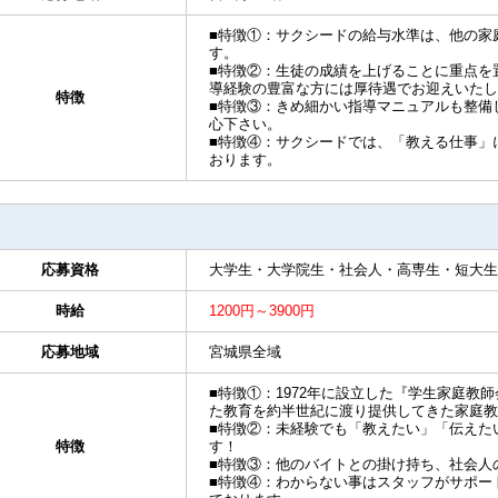
■特徴①：サクシードの給与水準は、他の家
す。
■特徴②：生徒の成績を上げることに重点を
導経験の豊富な方には厚待遇でお迎えいたし
特徴
■特徴③：きめ細かい指導マニュアルも整備
心下さい。
■特徴④：サクシードでは、「教える仕事」
おります。
応募資格
大学生・大学院生・社会人・高専生・短大生
時給
1200円～3900円
応募地域
宮城県全域
■特徴①：1972年に設立した『学生家庭教
た教育を約半世紀に渡り提供してきた家庭教
■特徴②：未経験でも「教えたい」「伝えた
特徴
す！
■特徴③：他のバイトとの掛け持ち、社会人
■特徴④：わからない事はスタッフがサポー