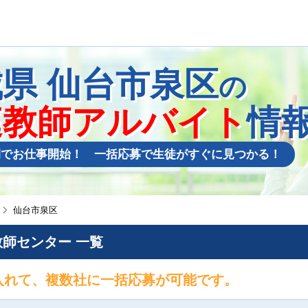
城県
仙台市泉区
の
庭教師アルバイト
情
間でお仕事開始！ 一括応募で生徒がすぐに見つかる！
仙台市泉区
師センター 一覧
入れて、複数社に一括応募が可能です。