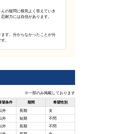
さんの疑問に根気よく答えていき
・忍耐力には自信があります。
ります。分からなかったことが分
です。
※一部のみ掲載しております
希望条件
期間
希望性別
以外
長期
女
以外
短期
不問
以外
長期
不問
以外
長期
女