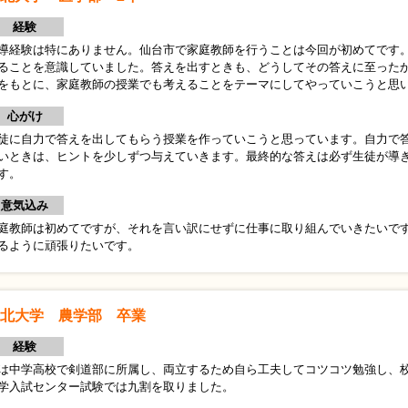
経験
導経験は特にありません。仙台市で家庭教師を行うことは今回が初めてです
ることを意識していました。答えを出すときも、どうしてその答えに至った
をもとに、家庭教師の授業でも考えることをテーマにしてやっていこうと思
心がけ
徒に自力で答えを出してもらう授業を作っていこうと思っています。自力で
いときは、ヒントを少しずつ与えていきます。最終的な答えは必ず生徒が導
す。
意気込み
庭教師は初めてですが、それを言い訳にせずに仕事に取り組んでいきたいで
るように頑張りたいです。
北大学 農学部 卒業
経験
は中学高校で剣道部に所属し、両立するため自ら工夫してコツコツ勉強し、
学入試センター試験では九割を取りました。