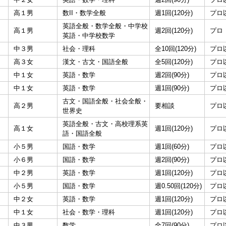
高１男
数II・数学全般
週1回(120分)
プロ
英語全般・数学全般・中学校
高１男
週2回(120分)
プロ
英語・中学校数学
中３男
社会・理科
全10回(120分)
プロ
高３女
漢文・古文・国語全般
全5回(120分)
プロ
中１女
英語・数学
週2回(90分)
プロ
中１女
英語・数学
週1回(90分)
プロ
古文・国語全般・社会全般・
高２男
要相談
プロ
世界史
英語全般・古文・高校理系英
高１女
週1回(120分)
プロ
語・国語全般
小５男
国語・数学
週1回(60分)
プロ
小６男
国語・数学
週2回(90分)
プロ
中２男
英語・数学
週1回(120分)
プロ
小５男
国語・数学
週0.50回(120分)
プロ
中２女
英語・数学
週1回(120分)
プロ
中１女
社会・数学・理科
週1回(120分)
プロ
中３男
数学
全7回(90分)
プロ