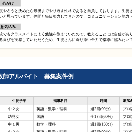
心がけ
度やろうと決めたら最後までやり通す性格であると自負しております。生徒
いと思っています。仲間と毎日努力してきたので、コミュニケーション能力
意気込み
校でもクラスメイトによく勉強を教えていたので、教えることには自信があ
る喜びを実感していただくため、生徒さんに寄り添い全力で指導に臨みたい
教師アルバイト 募集案件例
生徒学年
指導科目
時間
教師
中２女
英語・数学・理科
週2回(90分)
プロ
幼児女
国語
全17回(60分)
プロ
中１男
数学・理科
週1回(150分)
プロ
中２女
英語・数学・理科
週2回(90分)
プロ