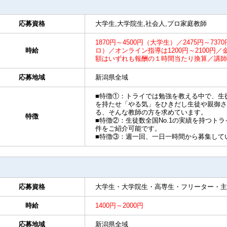
応募資格
大学生,大学院生,社会人,プロ家庭教師
1870円～4500円（大学生）／2475円～737
時給
ロ）／オンライン指導は1200円～2100
額はいずれも報酬の１時間当たり換算／講師
応募地域
新潟県全域
■特徴①：トライでは勉強を教える中で、生
を持たせ「やる気」をひきだし生徒や親御さ
る、そんな教師の方を求めています。
特徴
■特徴②：生徒数全国No.1の実績を持つト
件をご紹介可能です。
■特徴③：週一回、一日一時間から募集して
応募資格
大学生・大学院生・高専生・フリーター・主
時給
1400円～2000円
応募地域
新潟県全域