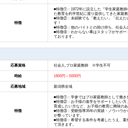
■特徴①：1972年に設立した『学生家庭教
た教育を約半世紀に渡り提供してきた家庭教
■特徴②：未経験でも「教えたい」「伝えた
特徴
す！
■特徴③：他のバイトとの掛け持ち、社会人
■特徴④：わからない事はスタッフがサポー
ております。
応募資格
社会人,プロ家庭教師 ※学生不可
時給
1800円～5000円
応募地域
新潟県全域
■特徴①：学参ではプロ家庭教師として働き
■特徴②：お子様の進学をサポートしたい方
育成したい方など、お子様の教育に興味のあ
特徴
■特徴③：受験指導35年の実績・ノウハウ
が整っています。
■特徴④：希望する条件を考慮したうえ、案
て頂きます。