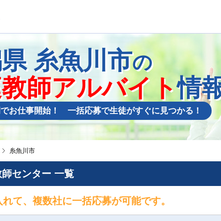
潟県
糸魚川市
の
庭教師アルバイト
情
間でお仕事開始！ 一括応募で生徒がすぐに見つかる！
糸魚川市
師センター 一覧
入れて、複数社に一括応募が可能です。