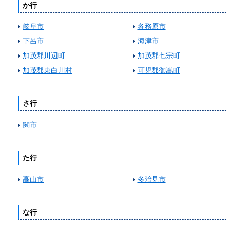
か行
岐阜市
各務原市
下呂市
海津市
加茂郡川辺町
加茂郡七宗町
加茂郡東白川村
可児郡御嵩町
さ行
関市
た行
高山市
多治見市
な行