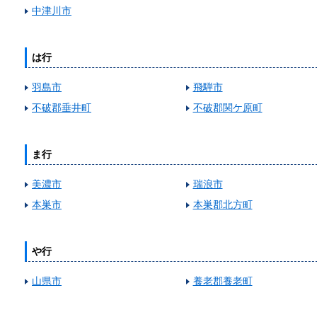
中津川市
は行
羽島市
飛騨市
不破郡垂井町
不破郡関ケ原町
ま行
美濃市
瑞浪市
本巣市
本巣郡北方町
や行
山県市
養老郡養老町