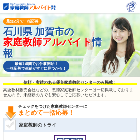
最短2分で一括応募
石川県
加賀市の
家庭教師アルバイト
情
報
最短1週間でお仕事開始！
一括応募で生徒がすぐに見つかる！
信頼・実績のある優良家庭教師センターのみ掲載！
高級教材販売会社などの、悪徳家庭教師センターは一切掲載しておりま
せんので、未経験の方でも安心してご応募いただけます。
チェックをつけた家庭教師センターに
まとめて一括応募！
家庭教師のトライ