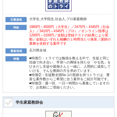
大学生,大学院生,社会人,プロ家庭教師
応募資格
1980円～4500円（大学生）／2475円～4345円（社会
時給
人）／3410円～4345円（プロ）／オンライン指導は
1200円～2100円／金額は登録テストの結果により変
動／金額はいずれも報酬の１時間当たり換算／講師の
業務を依頼する案件です
石川県全域
募集地域
■特徴①：トライでは勉強を教える中で、生徒と同じ
特徴
目線で向き合い、学習への興味を持たせ「やる気」を
ひきだし生徒や親御さんと一緒に、人間的に成長して
いける、そんな教師の方を求めています。
■特徴②：生徒数全国No.1の実績を持つトライは、豊
富な案件数からご希望に合う案件をご紹介可能です。
■特徴③：週一回、一日一時間から募集していますの
で、お気軽にご登録ください。
学生家庭教師会