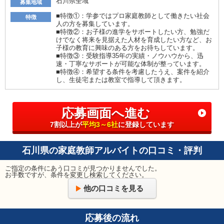
石川県全域
募集地域
■特徴①：学参ではプロ家庭教師として働きたい社会
特徴
人の方を募集しています。
■特徴②：お子様の進学をサポートしたい方、勉強だ
けでなく将来を見据えた人材を育成したい方など、お
子様の教育に興味のある方をお待ちしています。
■特徴③：受験指導35年の実績・ノウハウから、迅
速・丁寧なサポートが可能な体制が整っています。
■特徴④：希望する条件を考慮したうえ、案件を紹介
し、生徒宅または教室で指導して頂きます。
応募画面へ進む
7割以上が
平均3～6社
に登録しています
石川県の家庭教師アルバイトの口コミ・評判
ご指定の条件にあう口コミが見つかりませんでした。
お手数ですが、条件を変更し検索してください。
他の口コミを見る
応募後の流れ