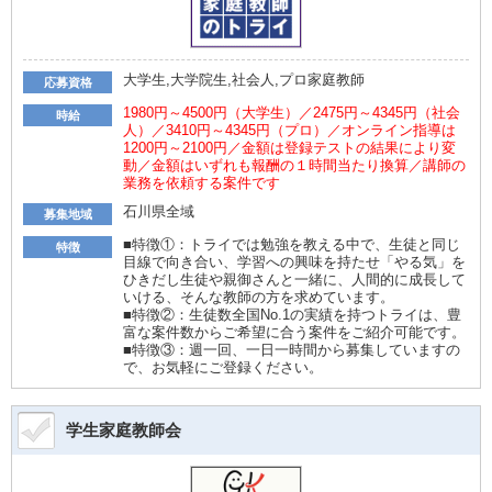
大学生,大学院生,社会人,プロ家庭教師
応募資格
1980円～4500円（大学生）／2475円～4345円（社会
時給
人）／3410円～4345円（プロ）／オンライン指導は
1200円～2100円／金額は登録テストの結果により変
動／金額はいずれも報酬の１時間当たり換算／講師の
業務を依頼する案件です
石川県全域
募集地域
■特徴①：トライでは勉強を教える中で、生徒と同じ
特徴
目線で向き合い、学習への興味を持たせ「やる気」を
ひきだし生徒や親御さんと一緒に、人間的に成長して
いける、そんな教師の方を求めています。
■特徴②：生徒数全国No.1の実績を持つトライは、豊
富な案件数からご希望に合う案件をご紹介可能です。
■特徴③：週一回、一日一時間から募集していますの
で、お気軽にご登録ください。
学生家庭教師会