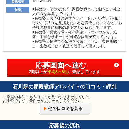
石川県全域
募集地域
■特徴①：学参ではプロ家庭教師として働きたい社会
特徴
人の方を募集しています。
■特徴②：お子様の進学をサポートしたい方、勉強だ
けでなく将来を見据えた人材を育成したい方など、お
子様の教育に興味のある方をお待ちしています。
■特徴③：受験指導35年の実績・ノウハウから、迅
速・丁寧なサポートが可能な体制が整っています。
■特徴④：希望する条件を考慮したうえ、案件を紹介
し、生徒宅または教室で指導して頂きます。
応募画面へ進む
7割以上が
平均3～6社
に登録しています
石川県の家庭教師アルバイトの口コミ・評判
ご指定の条件にあう口コミが見つかりませんでした。
お手数ですが、条件を変更し検索してください。
他の口コミを見る
応募後の流れ