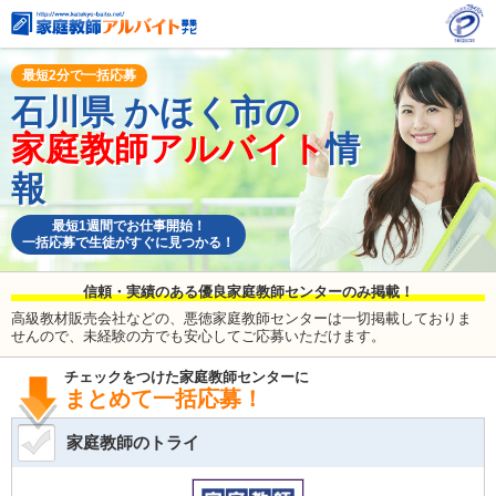
最短2分で一括応募
石川県
かほく市の
家庭教師アルバイト
情
報
最短1週間でお仕事開始！
一括応募で生徒がすぐに見つかる！
信頼・実績のある優良家庭教師センターのみ掲載！
高級教材販売会社などの、悪徳家庭教師センターは一切掲載しておりま
せんので、未経験の方でも安心してご応募いただけます。
チェックをつけた家庭教師センターに
まとめて一括応募！
家庭教師のトライ