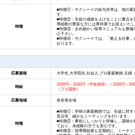
■特徴①：サクシードの給与水準は、他の家
す。
■特徴②：生徒の成績を上げることに重点を
導経験の豊富な方には厚待遇でお迎えいたし
特徴
■特徴③：きめ細かい指導マニュアルも整備
心下さい。
■特徴④：サクシードでは、「教える仕事」
おります。
応募資格
大学生,大学院生,社会人,プロ家庭教師,主婦
2000円～2500円（学校補習）／2000円～50
時給
（プロ講師）
応募地域
奈良県全域
■特徴①：学研の家庭教師では、生徒に対す
意点等、細かなミーティングを行います。
■特徴②：事前にしっかりと研修し、講師が
特徴
ており、未経験の方でも安心です。
■特徴③：指導開始後も定期的に、ミーティ