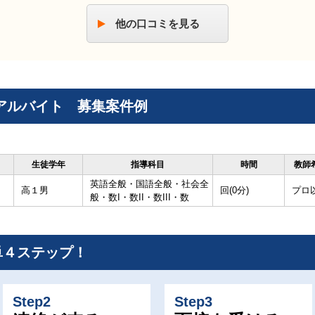
他の口コミを見る
アルバイト 募集案件例
生徒学年
指導科目
時間
教師
英語全般・国語全般・社会全
高１男
回(0分)
プロ
般・数I・数II・数III・数
単４ステップ！
Step2
Step3