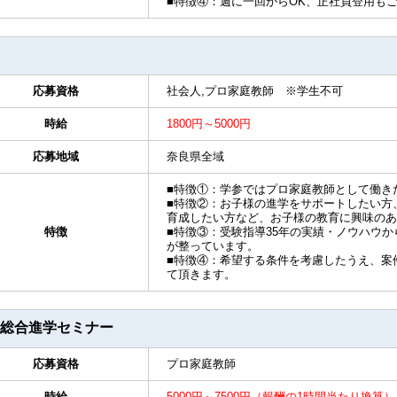
■特徴④：週に一回からOK、正社員登用も
応募資格
社会人,プロ家庭教師 ※学生不可
時給
1800円～5000円
応募地域
奈良県全域
■特徴①：学参ではプロ家庭教師として働き
■特徴②：お子様の進学をサポートしたい方
育成したい方など、お子様の教育に興味のあ
特徴
■特徴③：受験指導35年の実績・ノウハウ
が整っています。
■特徴④：希望する条件を考慮したうえ、案
て頂きます。
総合進学セミナー
応募資格
プロ家庭教師
時給
5000円～7500円（報酬の1時間当たり換算）