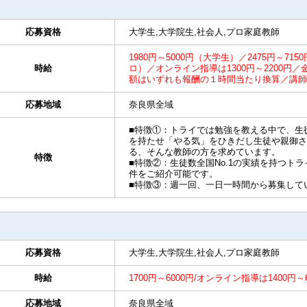
応募資格
大学生,大学院生,社会人,プロ家庭教師
1980円～5000円（大学生）／2475円～715
時給
ロ）／オンライン指導は1300円～2200
額はいずれも報酬の１時間当たり換算／講師
応募地域
奈良県全域
■特徴①：トライでは勉強を教える中で、生
を持たせ「やる気」をひきだし生徒や親御さ
る、そんな教師の方を求めています。
特徴
■特徴②：生徒数全国No.1の実績を持つト
件をご紹介可能です。
■特徴③：週一回、一日一時間から募集して
応募資格
大学生,大学院生,社会人,プロ家庭教師
時給
1700円～6000円/オンライン指導は1400円
応募地域
奈良県全域