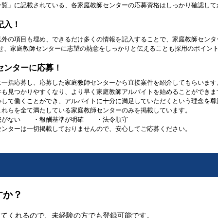
一覧」に記載されている、各家庭教師センターの応募資格はしっかり確認して
記入！
以外の項目も埋め、できるだけ多くの情報を記入することで、家庭教師センタ
させ、家庭教師センターに志望の熱意をしっかりと伝えることも採用のポイン
センターに応募！
に一括応募し、応募した家庭教師センターから直接案件を紹介してもらいます
件も見つかりやすくなり、より早く家庭教師アルバイトを始めることができま
心して働くことができ、アルバイトに十分に満足していただくという理念を尊
これらを全て満たしている家庭教師センターのみを掲載しています。
売がない ・報酬基準が明確 ・法令順守
センターは一切掲載しておりませんので、安心してご応募ください。
すか？
してくれるので、未経験の方でも登録可能です。