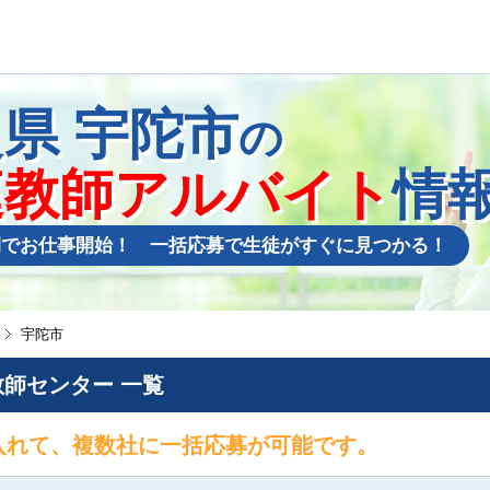
良県
宇陀市
の
庭教師アルバイト
情
間でお仕事開始！ 一括応募で生徒がすぐに見つかる！
宇陀市
師センター 一覧
入れて、複数社に一括応募が可能です。