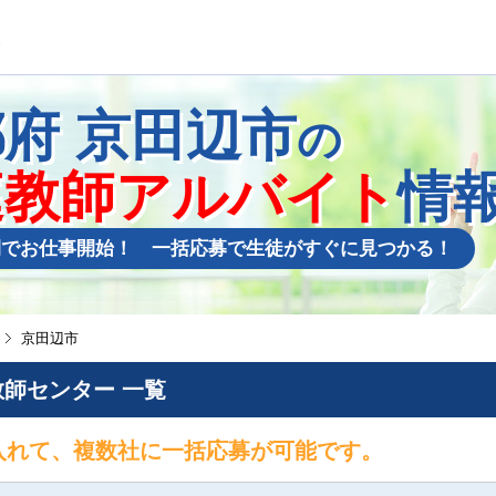
都府
京田辺市
の
庭教師アルバイト
情
間でお仕事開始！ 一括応募で生徒がすぐに見つかる！
京田辺市
師センター 一覧
入れて、複数社に一括応募が可能です。