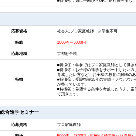
■特徴④：週に一回からOK、正社員登用も
応募資格
社会人,プロ家庭教師 ※学生不可
時給
1800円～5000円
応募地域
京都府全域
■特徴①：学参ではプロ家庭教師として働き
■特徴②：お子様の進学をサポートしたい方
育成したい方など、お子様の教育に興味のあ
特徴
■特徴③：受験指導35年の実績・ノウハウ
が整っています。
■特徴④：希望する条件を考慮したうえ、案
て頂きます。
総合進学セミナー
応募資格
プロ家庭教師
時給
5000円～7500円（報酬の1時間当たり換算）