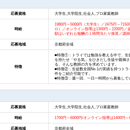
応募資格
大学生,大学院生,社会人,プロ家庭教師
1980円～5000円（大学生）／2475円～715
時給
ロ）／オンライン指導は1300円～2200
額はいずれも報酬の１時間当たり換算／講師
応募地域
京都府全域
■特徴①：トライでは勉強を教える中で、生
を持たせ「やる気」をひきだし生徒や親御さ
る、そんな教師の方を求めています。
特徴
■特徴②：生徒数全国No.1の実績を持つト
件をご紹介可能です。
■特徴③：週一回、一日一時間から募集して
応募資格
大学生,大学院生,社会人,プロ家庭教師
時給
1700円～6000円/オンライン指導は1400円
応募地域
京都府全域