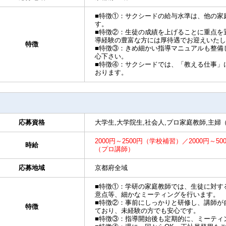
■特徴①：サクシードの給与水準は、他の家
す。
■特徴②：生徒の成績を上げることに重点を
導経験の豊富な方には厚待遇でお迎えいたし
特徴
■特徴③：きめ細かい指導マニュアルも整備
心下さい。
■特徴④：サクシードでは、「教える仕事」
おります。
応募資格
大学生,大学院生,社会人,プロ家庭教師,主婦
2000円～2500円（学校補習）／2000円～50
時給
（プロ講師）
応募地域
京都府全域
■特徴①：学研の家庭教師では、生徒に対す
意点等、細かなミーティングを行います。
■特徴②：事前にしっかりと研修し、講師が
特徴
ており、未経験の方でも安心です。
■特徴③：指導開始後も定期的に、ミーティ