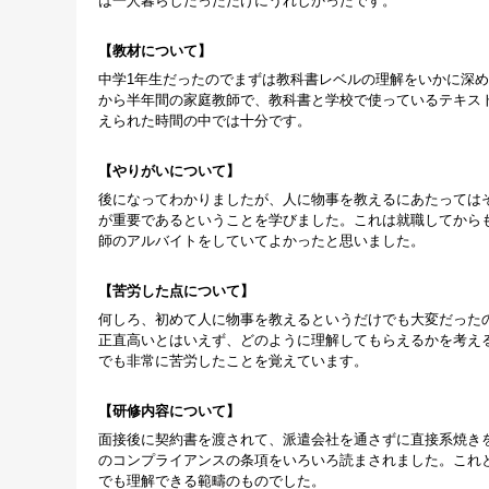
は一人暮らしだっただけにうれしかったです。
教材について
中学1年生だったのでまずは教科書レベルの理解をいかに深
から半年間の家庭教師で、教科書と学校で使っているテキス
えられた時間の中では十分です。
やりがいについて
後になってわかりましたが、人に物事を教えるにあたっては
が重要であるということを学びました。これは就職してから
師のアルバイトをしていてよかったと思いました。
苦労した点について
何しろ、初めて人に物事を教えるというだけでも大変だった
正直高いとはいえず、どのように理解してもらえるかを考え
でも非常に苦労したことを覚えています。
研修内容について
面接後に契約書を渡されて、派遣会社を通さずに直接系焼き
のコンプライアンスの条項をいろいろ読まされました。これ
でも理解できる範疇のものでした。