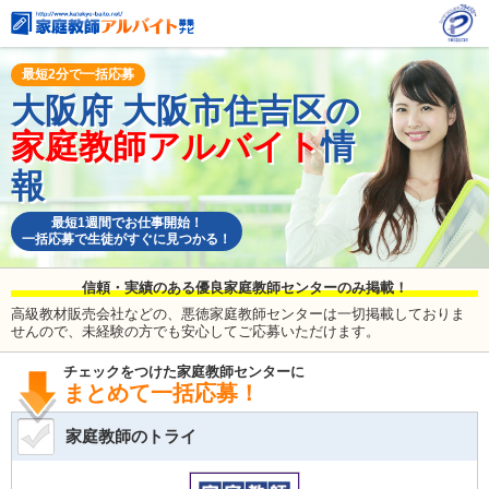
最短2分で一括応募
大阪府
大阪市住吉区の
家庭教師アルバイト
情
報
最短1週間でお仕事開始！
一括応募で生徒がすぐに見つかる！
信頼・実績のある優良家庭教師センターのみ掲載！
高級教材販売会社などの、悪徳家庭教師センターは一切掲載しておりま
せんので、未経験の方でも安心してご応募いただけます。
チェックをつけた家庭教師センターに
まとめて一括応募！
家庭教師のトライ