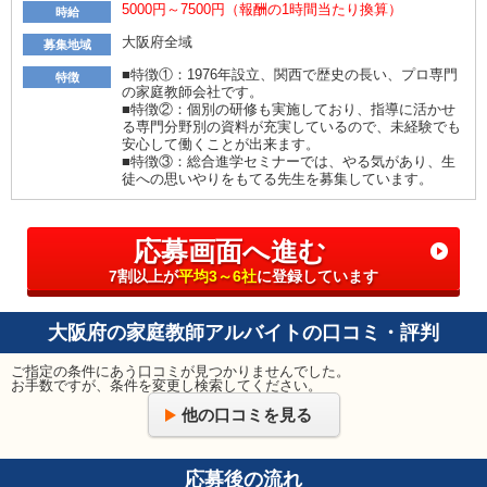
5000円～7500円（報酬の1時間当たり換算）
時給
大阪府全域
募集地域
■特徴①：1976年設立、関西で歴史の長い、プロ専門
特徴
の家庭教師会社です。
■特徴②：個別の研修も実施しており、指導に活かせ
る専門分野別の資料が充実しているので、未経験でも
安心して働くことが出来ます。
■特徴③：総合進学セミナーでは、やる気があり、生
徒への思いやりをもてる先生を募集しています。
応募画面へ進む
7割以上が
平均3～6社
に登録しています
大阪府の家庭教師アルバイトの口コミ・評判
ご指定の条件にあう口コミが見つかりませんでした。
お手数ですが、条件を変更し検索してください。
他の口コミを見る
応募後の流れ