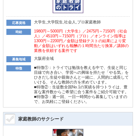
大学生,大学院生,社会人,プロ家庭教師
応募資格
1980円～5000円（大学生）／2475円～7150円（社会
時給
人）／4510円～7150円（プロ）／オンライン指導は
1300円～2200円／金額は登録テストの結果により変
動／金額はいずれも報酬の１時間当たり換算／講師の
業務を依頼する案件です
大阪府全域
募集地域
■特徴①：トライでは勉強を教える中で、生徒と同じ
特徴
目線で向き合い、学習への興味を持たせ「やる気」を
ひきだし生徒や親御さんと一緒に、人間的に成長して
いける、そんな教師の方を求めています。
■特徴②：生徒数全国No.1の実績を持つトライは、豊
富な案件数からご希望に合う案件をご紹介可能です。
■特徴③：週一回、一日一時間から募集していますの
で、お気軽にご登録ください。
家庭教師のサクシード