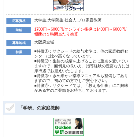
大学生,大学院生,社会人,プロ家庭教師
応募資格
1700円～6000円/オンライン指導は1400円～6000円/
時給
報酬の１時間当たり換算
大阪府全域
募集地域
■特徴①：サクシードの給与水準は、他の家庭教師セ
特徴
ンターに比べ高くなっています。
■特徴②：生徒の成績を上げることに重点を置いてい
ますので、面倒見の良い方、指導経験の豊富な方には
厚待遇でお迎えいたします。
■特徴③：きめ細かい指導マニュアルも整備してあり
ますので、初めての方でもご安心下さい。
■特徴④：サクシードでは、「教える仕事」にご興味
がある方のご登録をお待ちしております。
「学研」の家庭教師