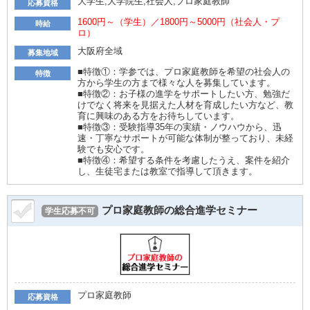
大学生,大学院生,社会人,プロ家庭教師
応募資格
1600円～（学生）／1800円～5000円（社会人・プ
時給
ロ）
大阪府全域
募集地域
■特徴①：学参では、プロ家庭教師を希望の社会人の
特徴
方から学生の方まで様々な人を募集しています。
■特徴②：お子様の進学をサポートしたい方、勉強だ
けでなく将来を見据えた人材を育成したい方など、教
育に興味のある方をお待ちしています。
■特徴③：受験指導35年の実績・ノウハウから、迅
速・丁寧なサポートが可能な体制が整っており、未経
験でも安心です。
■特徴④：希望する条件を考慮したうえ、案件を紹介
し、生徒宅または教室で指導して頂きます。
プロ家庭教師の総合進学セミナー
学生応募不可
プロ家庭教師
応募資格