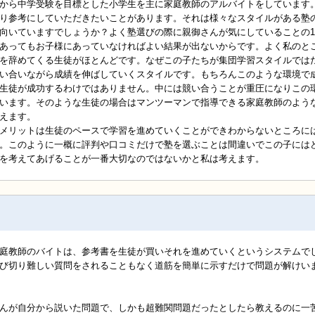
から中学受験を目標とした小学生を主に家庭教師のアルバイトをしています
り参考にしていただきたいことがあります。それは様々なスタイルがある塾
向いていますでしょうか？よく塾選びの際に親御さんが気にしていることの
あってもお子様にあっていなければよい結果が出ないからです。よく私のと
を辞めてくる生徒がほとんどです。なぜこの子たちが集団学習スタイルでは
い合いながら成績を伸ばしていくスタイルです。もちろんこのような環境で
生徒が成功するわけではありません。中には競い合うことが重圧になりこの
います。そのような生徒の場合はマンツーマンで指導できる家庭教師のよう
えます。
メリットは生徒のペースで学習を進めていくことができわからないところに
。このように一概に評判や口コミだけで塾を選ぶことは間違いでこの子には
を考えてあげることが一番大切なのではないかと私は考えます。
庭教師のバイトは、参考書を生徒が買いそれを進めていくというシステムで
び切り難しい質問をされることもなく道筋を簡単に示すだけで問題が解けい
んが自分から説いた問題で、しかも超難関問題だったとしたら教えるのに一