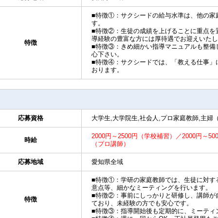
■特徴①：サクシードの給与水準は、他の家
す。
■特徴②：生徒の成績を上げることに重点を
導経験の豊富な方には厚待遇でお迎えいたし
特徴
■特徴③：きめ細かい指導マニュアルも整備
心下さい。
■特徴④：サクシードでは、「教える仕事」
おります。
応募資格
大学生,大学院生,社会人,プロ家庭教師,主婦
2000円～2500円（学校補習）／2000円～50
時給
（プロ講師）
応募地域
愛知県全域
■特徴①：学研の家庭教師では、生徒に対す
意点等、細かなミーティングを行います。
■特徴②：事前にしっかりと研修し、講師が
特徴
ており、未経験の方でも安心です。
■特徴③：指導開始後も定期的に、ミーティ