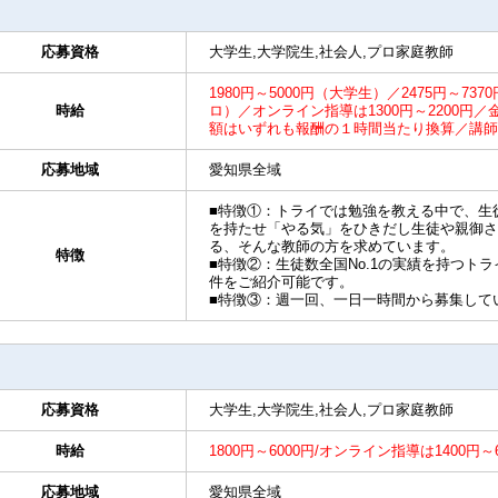
応募資格
大学生,大学院生,社会人,プロ家庭教師
1980円～5000円（大学生）／2475円～737
時給
ロ）／オンライン指導は1300円～2200
額はいずれも報酬の１時間当たり換算／講師
応募地域
愛知県全域
■特徴①：トライでは勉強を教える中で、生
を持たせ「やる気」をひきだし生徒や親御さ
る、そんな教師の方を求めています。
特徴
■特徴②：生徒数全国No.1の実績を持つト
件をご紹介可能です。
■特徴③：週一回、一日一時間から募集して
応募資格
大学生,大学院生,社会人,プロ家庭教師
時給
1800円～6000円/オンライン指導は1400円
応募地域
愛知県全域