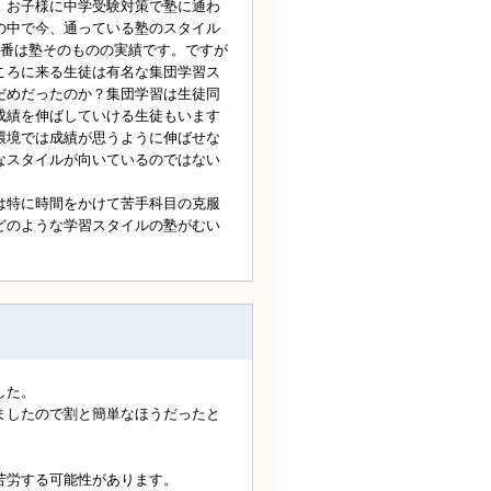
。お子様に中学受験対策で塾に通わ
の中で今、通っている塾のスタイル
1番は塾そのものの実績です。ですが
ころに来る生徒は有名な集団学習ス
だめだったのか？集団学習は生徒同
成績を伸ばしていける生徒もいます
環境では成績が思うように伸ばせな
なスタイルが向いているのではない
は特に時間をかけて苦手科目の克服
どのような学習スタイルの塾がむい
した。
ましたので割と簡単なほうだったと
苦労する可能性があります。