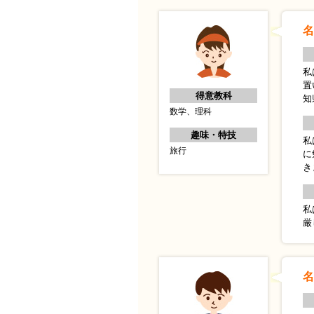
名
私
置
得意教科
知
数学、理科
趣味・特技
私
旅行
に
き
私
厳
名