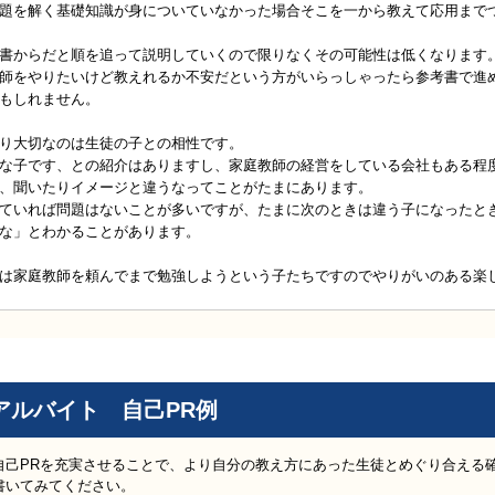
題を解く基礎知識が身についていなかった場合そこを一から教えて応用まで
書からだと順を追って説明していくので限りなくその可能性は低くなります
師をやりたいけど教えれるか不安だという方がいらっしゃったら参考書で進
もしれません。
り大切なのは生徒の子との相性です。
な子です、との紹介はありますし、家庭教師の経営をしている会社もある程
、聞いたりイメージと違うなってことがたまにあります。
ていれば問題はないことが多いですが、たまに次のときは違う子になったと
な」とわかることがあります。
は家庭教師を頼んでまで勉強しようという子たちですのでやりがいのある楽
アルバイト 自己PR例
自己PRを充実させることで、より自分の教え方にあった生徒とめぐり合える
書いてみてください。