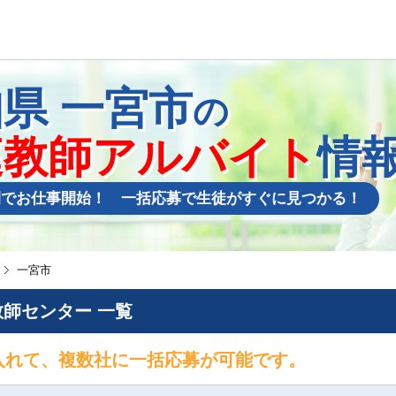
知県
一宮市
の
庭教師アルバイト
情
間でお仕事開始！ 一括応募で生徒がすぐに見つかる！
一宮市
師センター 一覧
入れて、複数社に一括応募が可能です。