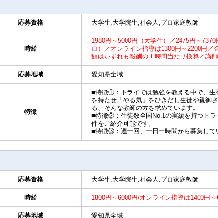
応募資格
大学生,大学院生,社会人,プロ家庭教師
1980円～5000円（大学生）／2475円～737
時給
ロ）／オンライン指導は1300円～2200
額はいずれも報酬の１時間当たり換算／講師
応募地域
愛知県全域
■特徴①：トライでは勉強を教える中で、生
を持たせ「やる気」をひきだし生徒や親御さ
る、そんな教師の方を求めています。
特徴
■特徴②：生徒数全国No.1の実績を持つト
件をご紹介可能です。
■特徴③：週一回、一日一時間から募集して
応募資格
大学生,大学院生,社会人,プロ家庭教師
時給
1800円～6000円/オンライン指導は1400円
応募地域
愛知県全域