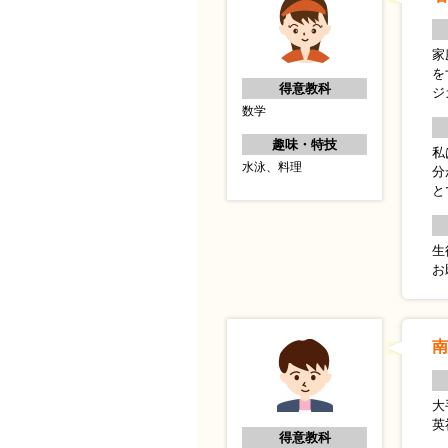
家
を
得意教科
ジ
数学
趣味・特技
私
水泳、料理
分
と
生
お
南
大
英
得意教科