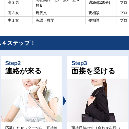
高３男
週2回(120分)
プロ
数Ｂ
高３女
現代文
要相談
プロ
中１女
英語・数学
要相談
プロ
単４ステップ！
Step2
Step3
連絡が来る
面接を受ける
応募したセンターから、直接連
面接日時のすり合わせを行い、