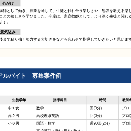
心がけ
講師として働き、授業を通して、生徒と触れ合う楽しさや、勉強を教える楽
ことの嬉しさを学びました。今度は、家庭教師として、より深く生徒と関わ
ます。
意気込み
後まで粘り強く努力する大切さをなども合わせて指導していきたいと思いま
アルバイト 募集案件例
生徒学年
指導科目
時間
教師
中１女
数学
回(0分)
プロ
高２男
高校理系英語
回(0分)
プロ
小６男
国語・数学
週90回(2分)
プロ
高校英語・数Ⅰ・数Ⅱ・数Ａ・