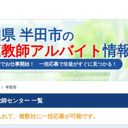
知県
半田市
の
庭教師アルバイト
情
間でお仕事開始！ 一括応募で生徒がすぐに見つかる！
半田市
師センター 一覧
入れて、複数社に一括応募が可能です。