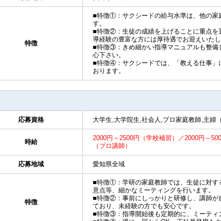
■特徴①：サクシードの給与水準は、他の家
す。
■特徴②：生徒の成績を上げることに重点を
導経験の豊富な方には厚待遇でお迎えいたし
特徴
■特徴③：きめ細かい指導マニュアルも整備
心下さい。
■特徴④：サクシードでは、「教える仕事」
おります。
応募資格
大学生,大学院生,社会人,プロ家庭教師,主婦
2000円～2500円（学校補習）／2000円～50
時給
（プロ講師）
応募地域
愛知県全域
■特徴①：学研の家庭教師では、生徒に対す
意点等、細かなミーティングを行います。
■特徴②：事前にしっかりと研修し、講師が
特徴
ており、未経験の方でも安心です。
■特徴③：指導開始後も定期的に、ミーティ