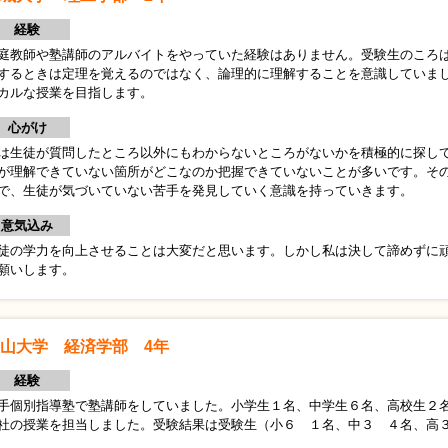
経験
庭教師や塾講師のアルバイトをやっていた経験はありません。受験生のころ
するときは定理を覚えるのではなく、論理的に理解することを意識していま
カルな授業を目指します。
心がけ
は生徒が質問したところ以外にもわからないところがないかを積極的に探し
が理解できていない箇所がどこなのか把握できていないことが多いです。そ
で、生徒が気づいていない苦手を発見していく意識を持っていきます。
意気込み
徒の学力を向上させることは大変だと思います。しかし私は決して諦めずに
願いします。
山大学 経済学部 4年
経験
手個別指導塾で塾講師をしていました。小学生１名、中学生６名、高校生２
社の授業を担当しました。受験結果は受験生（小６ １名、中３ ４名、高