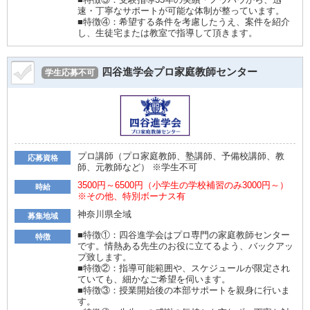
速・丁寧なサポートが可能な体制が整っています。
■特徴④：希望する条件を考慮したうえ、案件を紹介
し、生徒宅または教室で指導して頂きます。
四谷進学会プロ家庭教師センター
学生応募不可
プロ講師（プロ家庭教師、塾講師、予備校講師、教
応募資格
師、元教師など） ※学生不可
3500円～6500円（小学生の学校補習のみ3000円～）
時給
※その他、特別ボーナス有
神奈川県全域
募集地域
■特徴①：四谷進学会はプロ専門の家庭教師センター
特徴
です。情熱ある先生のお役に立てるよう、バックアッ
プ致します。
■特徴②：指導可能範囲や、スケジュールが限定され
ていても、細かなご希望を伺います。
■特徴③：授業開始後の本部サポートを親身に行いま
す。