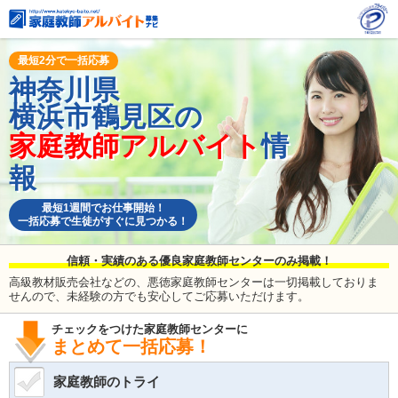
最短2分で一括応募
神奈川県
横浜市鶴見区の
家庭教師アルバイト
情
報
最短1週間でお仕事開始！
一括応募で生徒がすぐに見つかる！
信頼・実績のある優良家庭教師センターのみ掲載！
高級教材販売会社などの、悪徳家庭教師センターは一切掲載しておりま
せんので、未経験の方でも安心してご応募いただけます。
チェックをつけた家庭教師センターに
まとめて一括応募！
家庭教師のトライ