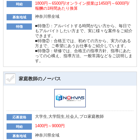
1800円～6500円/オンライン授業は1450円～6000円/
時給
報酬の1時間あたり換算
神奈川県全域
募集地域
■特徴①：アルバイトする時間がない方から、毎日で
特徴
もアルバイトしたい方まで、実に様々な案件をご紹介
できます。
■特徴②：合格王では、初めての方から、実力のある
方まで、ご希望にあうお仕事をご紹介しています。
■特徴③：研修では、合格王の指導方針、指導にあた
っての心構え、指導方法、一般常識などをご説明しま
す。
家庭教師のノーバス
大学生,大学院生,社会人,プロ家庭教師
応募資格
1400円～9000円
時給
神奈川県全域
募集地域