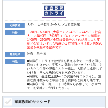
大学生,大学院生,社会人,プロ家庭教師
応募資格
1980円～5000円（大学生）／2475円～7425円（社会
時給
人）／4840円～7425円（プロ）／オンライン指導は
1400円～2700円／金額は登録テストの結果により変
動／金額はいずれも報酬の１時間当たり換算／講師の
業務を依頼する案件です
神奈川県全域
募集地域
■特徴①：トライでは勉強を教える中で、生徒と同じ
特徴
目線で向き合い、学習への興味を持たせ「やる気」を
ひきだし生徒や親御さんと一緒に、人間的に成長して
いける、そんな教師の方を求めています。
■特徴②：生徒数全国No.1の実績を持つトライは、豊
富な案件数からご希望に合う案件をご紹介可能です。
■特徴③：週一回、一日一時間から募集していますの
で、お気軽にご登録ください。
家庭教師のサクシード