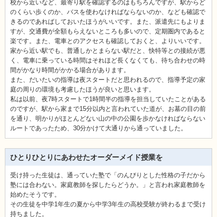
校から近いなど、最寄り駅を確認するのはもちろんですが、駅からど
のくらい歩くのか、バスを使わなければならないのか、なども確認で
きるのであればしておいたほうがいいです。また、派遣先にもよりま
すが、交通費が全額もらえないところも多いので、定期圏内であると
楽です。また、電車とのアクセスも確認しておくと、よりいいです。
家から近い駅でも、普通しかとまらない駅だと、快特等との接続が悪
く、電車に乗っている時間はそれほど長くなくても、待ち合わせの時
間がかなり時間がかかる場合があります。
また、だいたいの指導は夜スタートだと思われるので、指導予定の家
庭の周りの環境も考慮したほうが良いと思います。
私は以前、夜7時スタートで1時間半の指導を担当していたことがある
のですが、駅から家まで15分以内と言われていた道が、お墓の目の前
を通り、明かりがほとんどない山の中の公園を歩かなければならない
ルートであったため、30分かけて大通りから通っていました。
ひとりひとりにあわせたオーダーメイド授業を
受け持った生徒は、通っていた塾で「のんびりとした性格の子だから
塾には合わない。家庭教師を探したらどうか。」と言われ家庭教師を
始めたそうです。
その生徒を中学1年生の夏から中学3年生の高校受験が終わるまで受け
持ちました。