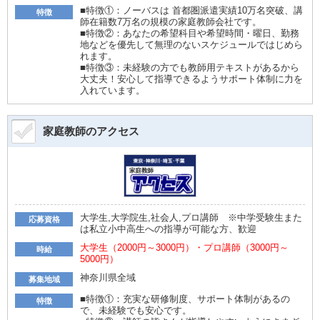
■特徴①：ノーバスは 首都圏派遣実績10万名突破、講
特徴
師在籍数7万名の規模の家庭教師会社です。
■特徴②：あなたの希望科目や希望時間・曜日、勤務
地などを優先して無理のないスケジュールではじめら
れます。
■特徴③：未経験の方でも教師用テキストがあるから
大丈夫！安心して指導できるようサポート体制に力を
入れています。
家庭教師のアクセス
大学生,大学院生,社会人,プロ講師 ※中学受験生また
応募資格
は私立小中高生への指導が可能な方、歓迎
大学生（2000円～3000円）・プロ講師（3000円～
時給
5000円）
神奈川県全域
募集地域
■特徴①：充実な研修制度、サポート体制があるの
特徴
で、未経験でも安心です。