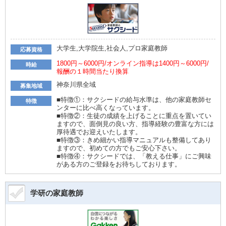
大学生,大学院生,社会人,プロ家庭教師
応募資格
1800円～6000円/オンライン指導は1400円～6000円/
時給
報酬の１時間当たり換算
神奈川県全域
募集地域
■特徴①：サクシードの給与水準は、他の家庭教師セ
特徴
ンターに比べ高くなっています。
■特徴②：生徒の成績を上げることに重点を置いてい
ますので、面倒見の良い方、指導経験の豊富な方には
厚待遇でお迎えいたします。
■特徴③：きめ細かい指導マニュアルも整備してあり
ますので、初めての方でもご安心下さい。
■特徴④：サクシードでは、「教える仕事」にご興味
がある方のご登録をお待ちしております。
学研の家庭教師