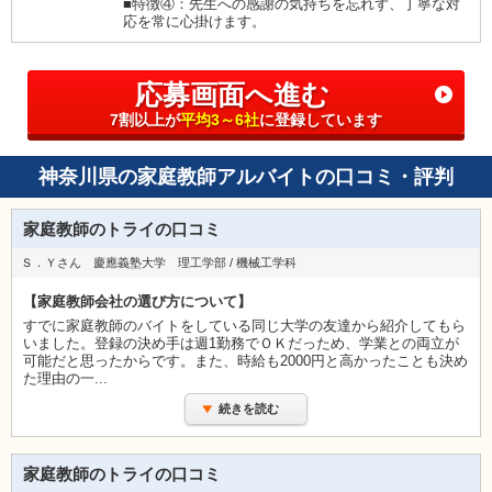
■特徴④：先生への感謝の気持ちを忘れず、丁寧な対
応を常に心掛けます。
応募画面へ進む
7割以上が
平均3～6社
に登録しています
神奈川県の家庭教師アルバイトの口コミ・評判
家庭教師のトライの口コミ
Ｓ．Ｙさん 慶應義塾大学 理工学部 / 機械工学科
【家庭教師会社の選び方について】
すでに家庭教師のバイトをしている同じ大学の友達から紹介してもら
いました。登録の決め手は週1勤務でＯＫだっため、学業との両立が
可能だと思ったからです。また、時給も2000円と高かったことも決め
た理由の一...
続きを読む
家庭教師のトライの口コミ