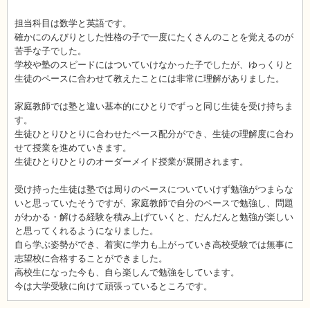
担当科目は数学と英語です。
確かにのんびりとした性格の子で一度にたくさんのことを覚えるのが
苦手な子でした。
学校や塾のスピードにはついていけなかった子でしたが、ゆっくりと
生徒のペースに合わせて教えたことには非常に理解がありました。
家庭教師では塾と違い基本的にひとりでずっと同じ生徒を受け持ちま
す。
生徒ひとりひとりに合わせたペース配分ができ、生徒の理解度に合わ
せて授業を進めていきます。
生徒ひとりひとりのオーダーメイド授業が展開されます。
受け持った生徒は塾では周りのペースについていけず勉強がつまらな
いと思っていたそうですが、家庭教師で自分のペースで勉強し、問題
がわかる・解ける経験を積み上げていくと、だんだんと勉強が楽しい
と思ってくれるようになりました。
自ら学ぶ姿勢ができ、着実に学力も上がっていき高校受験では無事に
志望校に合格することができました。
高校生になった今も、自ら楽しんで勉強をしています。
今は大学受験に向けて頑張っているところです。