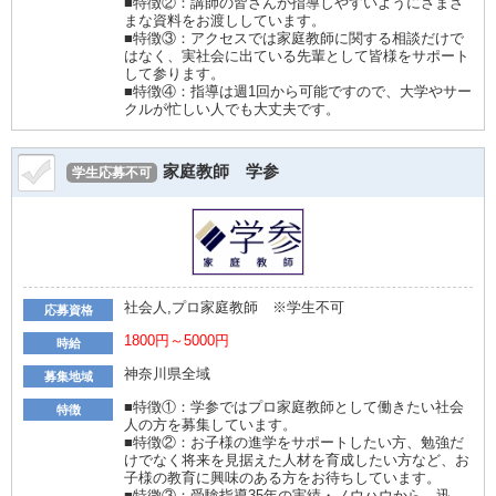
■特徴②：講師の皆さんが指導しやすいようにさまざ
まな資料をお渡ししています。
■特徴③：アクセスでは家庭教師に関する相談だけで
はなく、実社会に出ている先輩として皆様をサポート
して参ります。
■特徴④：指導は週1回から可能ですので、大学やサー
クルが忙しい人でも大丈夫です。
家庭教師 学参
学生応募不可
社会人,プロ家庭教師 ※学生不可
応募資格
1800円～5000円
時給
神奈川県全域
募集地域
■特徴①：学参ではプロ家庭教師として働きたい社会
特徴
人の方を募集しています。
■特徴②：お子様の進学をサポートしたい方、勉強だ
けでなく将来を見据えた人材を育成したい方など、お
子様の教育に興味のある方をお待ちしています。
■特徴③：受験指導35年の実績・ノウハウから、迅