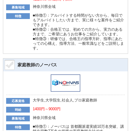
神奈川県全域
募集地域
■特徴①：アルバイトする時間がない方から、毎日で
特徴
もアルバイトしたい方まで、実に様々な案件をご紹介
できます。
■特徴②：合格王では、初めての方から、実力のある
方まで、ご希望にあうお仕事をご紹介しています。
■特徴③：研修では、合格王の指導方針、指導にあた
っての心構え、指導方法、一般常識などをご説明しま
す。
家庭教師のノーバス
大学生,大学院生,社会人,プロ家庭教師
応募資格
1400円～9000円
時給
神奈川県全域
募集地域
■特徴①：ノーバスは 首都圏派遣実績10万名突破、講
特徴