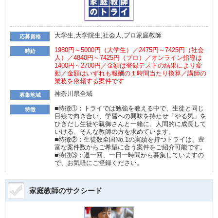
大学生,大学院生,社会人,プロ家庭教師
応募資格
1980円～5000円（大学生）／2475円～7425円（社会
時給
人）／4840円～7425円（プロ）／オンライン指導は
1400円～2700円／金額は登録テストの結果により変
動／金額はいずれも報酬の１時間当たり換算／講師の
業務を依頼する案件です
神奈川県全域
募集地域
■特徴①：トライでは勉強を教える中で、生徒と同じ
特徴
目線で向き合い、学習への興味を持たせ「やる気」を
ひきだし生徒や親御さんと一緒に、人間的に成長して
いける、そんな教師の方を求めています。
■特徴②：生徒数全国No.1の実績を持つトライは、豊
富な案件数からご希望に合う案件をご紹介可能です。
■特徴③：週一回、一日一時間から募集していますの
で、お気軽にご登録ください。
家庭教師のサクシード