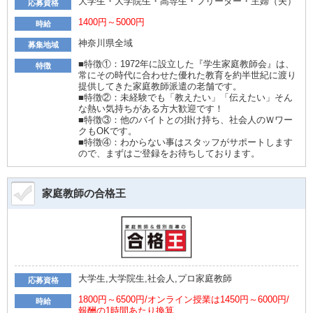
大学生・大学院生・高専生・フリーター・主婦（夫）
応募資格
1400円～5000円
時給
神奈川県全域
募集地域
■特徴①：1972年に設立した『学生家庭教師会』は、
特徴
常にその時代に合わせた優れた教育を約半世紀に渡り
提供してきた家庭教師派遣の老舗です。
■特徴②：未経験でも「教えたい」「伝えたい」そん
な熱い気持ちがある方大歓迎です！
■特徴③：他のバイトとの掛け持ち、社会人のＷワー
クもOKです。
■特徴④：わからない事はスタッフがサポートします
ので、まずはご登録をお待ちしております。
家庭教師の合格王
大学生,大学院生,社会人,プロ家庭教師
応募資格
1800円～6500円/オンライン授業は1450円～6000円/
時給
報酬の1時間あたり換算