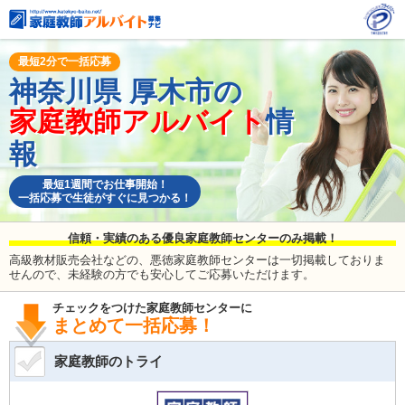
最短2分で一括応募
神奈川県
厚木市の
家庭教師アルバイト
情
報
最短1週間でお仕事開始！
一括応募で生徒がすぐに見つかる！
信頼・実績のある優良家庭教師センターのみ掲載！
高級教材販売会社などの、悪徳家庭教師センターは一切掲載しておりま
せんので、未経験の方でも安心してご応募いただけます。
チェックをつけた家庭教師センターに
まとめて一括応募！
家庭教師のトライ