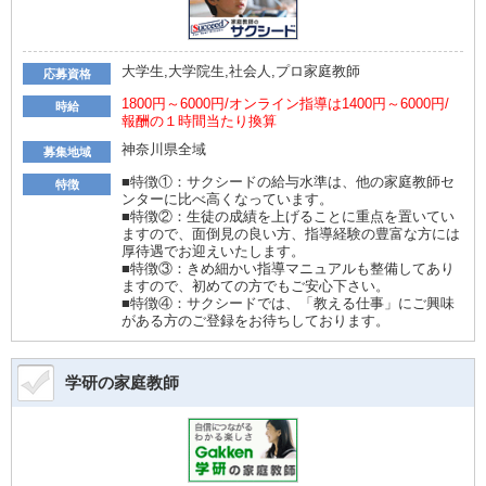
大学生,大学院生,社会人,プロ家庭教師
応募資格
1800円～6000円/オンライン指導は1400円～6000円/
時給
報酬の１時間当たり換算
神奈川県全域
募集地域
■特徴①：サクシードの給与水準は、他の家庭教師セ
特徴
ンターに比べ高くなっています。
■特徴②：生徒の成績を上げることに重点を置いてい
ますので、面倒見の良い方、指導経験の豊富な方には
厚待遇でお迎えいたします。
■特徴③：きめ細かい指導マニュアルも整備してあり
ますので、初めての方でもご安心下さい。
■特徴④：サクシードでは、「教える仕事」にご興味
がある方のご登録をお待ちしております。
学研の家庭教師