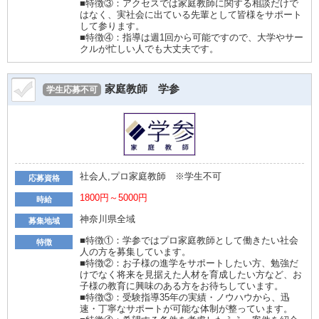
■特徴③：アクセスでは家庭教師に関する相談だけで
はなく、実社会に出ている先輩として皆様をサポート
して参ります。
■特徴④：指導は週1回から可能ですので、大学やサー
クルが忙しい人でも大丈夫です。
家庭教師 学参
学生応募不可
社会人,プロ家庭教師 ※学生不可
応募資格
1800円～5000円
時給
神奈川県全域
募集地域
■特徴①：学参ではプロ家庭教師として働きたい社会
特徴
人の方を募集しています。
■特徴②：お子様の進学をサポートしたい方、勉強だ
けでなく将来を見据えた人材を育成したい方など、お
子様の教育に興味のある方をお待ちしています。
■特徴③：受験指導35年の実績・ノウハウから、迅
速・丁寧なサポートが可能な体制が整っています。