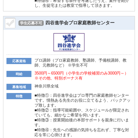
■特徴④：希望する条件を考慮したうえ、案件を紹介
し、生徒宅または教室で指導して頂きます。
四谷進学会プロ家庭教師センター
学生応募不可
プロ講師（プロ家庭教師、塾講師、予備校講師、教
応募資格
師、元教師など） ※学生不可
3500円～6500円（小学生の学校補習のみ3000円～）
時給
※その他、特別ボーナス有
神奈川県全域
募集地域
■特徴①：四谷進学会はプロ専門の家庭教師センター
特徴
です。情熱ある先生のお役に立てるよう、バックアッ
プ致します。
■特徴②：指導可能範囲や、スケジュールが限定され
ていても、細かなご希望を伺います。
■特徴③：授業開始後の本部サポートを親身に行いま
す。
■特徴④：先生への感謝の気持ちを忘れず、丁寧な対
応を常に心掛けます。