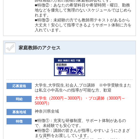
師在籍数7万名の規模の家庭教師会社です。
■特徴②：あなたの希望科目や希望時間・曜日、勤務
地などを優先して無理のないスケジュールではじめら
れます。
■特徴③：未経験の方でも教師用テキストがあるから
大丈夫！安心して指導できるようサポート体制に力を
入れています。
家庭教師のアクセス
大学生,大学院生,社会人,プロ講師 ※中学受験生また
応募資格
は私立小中高生への指導が可能な方、歓迎
大学生（2000円～3000円）・プロ講師（3000円～
時給
5000円）
神奈川県全域
募集地域
■特徴①：充実な研修制度、サポート体制があるの
特徴
で、未経験でも安心です。
■特徴②：講師の皆さんが指導しやすいようにさまざ
まな資料をお渡ししています。