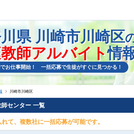
奈川県
川崎市川崎区
庭教師アルバイト
情
間でお仕事開始！ 一括応募で生徒がすぐに見つかる！
報
川崎市川崎区
師センター 一覧
入れて、複数社に一括応募が可能です。