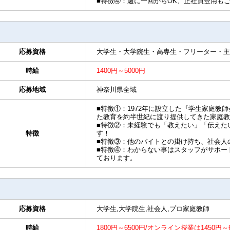
■特徴④：週に一回からOK、正社員登用も
応募資格
大学生・大学院生・高専生・フリーター・主
時給
1400円～5000円
応募地域
神奈川県全域
■特徴①：1972年に設立した『学生家庭教
た教育を約半世紀に渡り提供してきた家庭教
■特徴②：未経験でも「教えたい」「伝えた
特徴
す！
■特徴③：他のバイトとの掛け持ち、社会人
■特徴④：わからない事はスタッフがサポー
ております。
応募資格
大学生,大学院生,社会人,プロ家庭教師
時給
1800円～6500円/オンライン授業は1450円