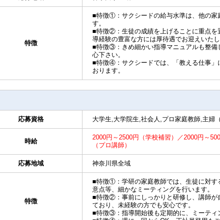
■特徴①：サクシードの給与水準は、他の家
す。
■特徴②：生徒の成績を上げることに重点を
導経験の豊富な方には厚待遇でお迎えいたし
特徴
■特徴③：きめ細かい指導マニュアルも整備
心下さい。
■特徴④：サクシードでは、「教える仕事」
おります。
応募資格
大学生,大学院生,社会人,プロ家庭教師,主婦
2000円～2500円（学校補習）／2000円～50
時給
（プロ講師）
応募地域
神奈川県全域
■特徴①：学研の家庭教師では、生徒に対す
意点等、細かなミーティングを行います。
■特徴②：事前にしっかりと研修し、講師が
特徴
ており、未経験の方でも安心です。
■特徴③：指導開始後も定期的に、ミーティ