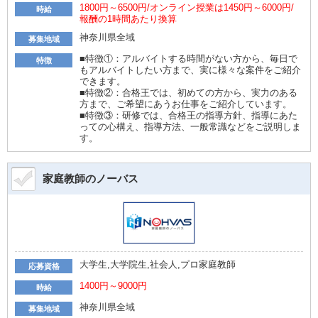
1800円～6500円/オンライン授業は1450円～6000円/
時給
報酬の1時間あたり換算
神奈川県全域
募集地域
■特徴①：アルバイトする時間がない方から、毎日で
特徴
もアルバイトしたい方まで、実に様々な案件をご紹介
できます。
■特徴②：合格王では、初めての方から、実力のある
方まで、ご希望にあうお仕事をご紹介しています。
■特徴③：研修では、合格王の指導方針、指導にあた
っての心構え、指導方法、一般常識などをご説明しま
す。
家庭教師のノーバス
大学生,大学院生,社会人,プロ家庭教師
応募資格
1400円～9000円
時給
神奈川県全域
募集地域