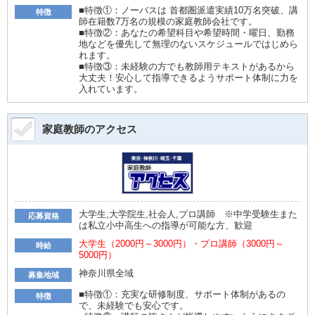
■特徴①：ノーバスは 首都圏派遣実績10万名突破、講
特徴
師在籍数7万名の規模の家庭教師会社です。
■特徴②：あなたの希望科目や希望時間・曜日、勤務
地などを優先して無理のないスケジュールではじめら
れます。
■特徴③：未経験の方でも教師用テキストがあるから
大丈夫！安心して指導できるようサポート体制に力を
入れています。
家庭教師のアクセス
大学生,大学院生,社会人,プロ講師 ※中学受験生また
応募資格
は私立小中高生への指導が可能な方、歓迎
大学生（2000円～3000円）・プロ講師（3000円～
時給
5000円）
神奈川県全域
募集地域
■特徴①：充実な研修制度、サポート体制があるの
特徴
で、未経験でも安心です。