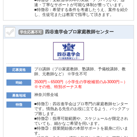
速・丁寧なサポートが可能な体制が整っています。
■特徴④：希望する条件を考慮したうえ、案件を紹介
し、生徒宅または教室で指導して頂きます。
四谷進学会プロ家庭教師センター
学生応募不可
プロ講師（プロ家庭教師、塾講師、予備校講師、教
応募資格
師、元教師など） ※学生不可
3500円～6500円（小学生の学校補習のみ3000円～）
時給
※その他、特別ボーナス有
神奈川県全域
募集地域
■特徴①：四谷進学会はプロ専門の家庭教師センター
特徴
です。情熱ある先生のお役に立てるよう、バックアッ
プ致します。
■特徴②：指導可能範囲や、スケジュールが限定され
ていても、細かなご希望を伺います。
■特徴③：授業開始後の本部サポートを親身に行いま
す。