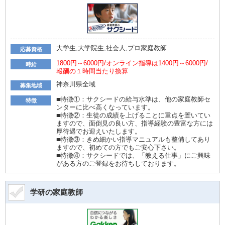
大学生,大学院生,社会人,プロ家庭教師
応募資格
1800円～6000円/オンライン指導は1400円～6000円/
時給
報酬の１時間当たり換算
神奈川県全域
募集地域
■特徴①：サクシードの給与水準は、他の家庭教師セ
特徴
ンターに比べ高くなっています。
■特徴②：生徒の成績を上げることに重点を置いてい
ますので、面倒見の良い方、指導経験の豊富な方には
厚待遇でお迎えいたします。
■特徴③：きめ細かい指導マニュアルも整備してあり
ますので、初めての方でもご安心下さい。
■特徴④：サクシードでは、「教える仕事」にご興味
がある方のご登録をお待ちしております。
学研の家庭教師