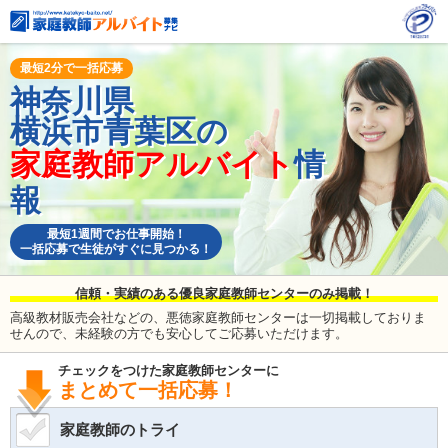
最短2分で一括応募
神奈川県
横浜市青葉区の
家庭教師アルバイト
情
報
最短1週間でお仕事開始！
一括応募で生徒がすぐに見つかる！
信頼・実績のある優良家庭教師センターのみ掲載！
高級教材販売会社などの、悪徳家庭教師センターは一切掲載しておりま
せんので、未経験の方でも安心してご応募いただけます。
チェックをつけた家庭教師センターに
まとめて一括応募！
家庭教師のトライ