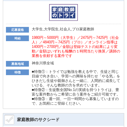
大学生,大学院生,社会人,プロ家庭教師
応募資格
1980円～5000円（大学生）／2475円～7425円（社会
時給
人）／4840円～7425円（プロ）／オンライン指導は
1400円～2700円／金額は登録テストの結果により変
動／金額はいずれも報酬の１時間当たり換算／講師の
業務を依頼する案件です
神奈川県全域
募集地域
■特徴①：トライでは勉強を教える中で、生徒と同じ
特徴
目線で向き合い、学習への興味を持たせ「やる気」を
ひきだし生徒や親御さんと一緒に、人間的に成長して
いける、そんな教師の方を求めています。
■特徴②：生徒数全国No.1の実績を持つトライは、豊
富な案件数からご希望に合う案件をご紹介可能です。
■特徴③：週一回、一日一時間から募集していますの
で、お気軽にご登録ください。
家庭教師のサクシード