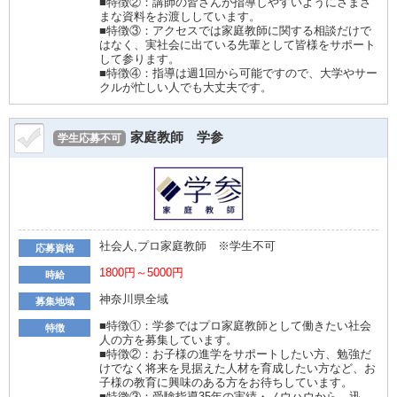
■特徴②：講師の皆さんが指導しやすいようにさまざ
まな資料をお渡ししています。
■特徴③：アクセスでは家庭教師に関する相談だけで
はなく、実社会に出ている先輩として皆様をサポート
して参ります。
■特徴④：指導は週1回から可能ですので、大学やサー
クルが忙しい人でも大丈夫です。
家庭教師 学参
学生応募不可
社会人,プロ家庭教師 ※学生不可
応募資格
1800円～5000円
時給
神奈川県全域
募集地域
■特徴①：学参ではプロ家庭教師として働きたい社会
特徴
人の方を募集しています。
■特徴②：お子様の進学をサポートしたい方、勉強だ
けでなく将来を見据えた人材を育成したい方など、お
子様の教育に興味のある方をお待ちしています。
■特徴③：受験指導35年の実績・ノウハウから、迅